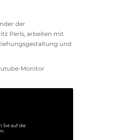
ünder der
tz Perls, arbeiten mit
Beziehungsgestaltung und
outube-Monitor
n Sie auf die
n.