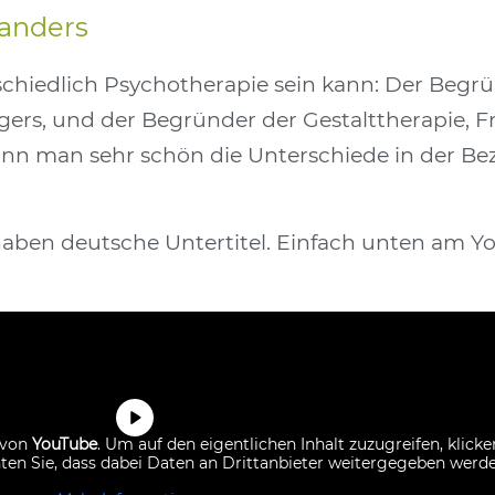
 anders
schiedlich Psychotherapie sein kann: Der Begr
ers, und der Begründer der Gestalttherapie, Fri
 kann man sehr schön die Unterschiede in der 
aben deutsche Untertitel. Einfach unten am Y
t von
YouTube
. Um auf den eigentlichen Inhalt zuzugreifen, klicke
hten Sie, dass dabei Daten an Drittanbieter weitergegeben werde