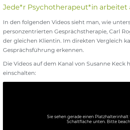
Jede*r Psychotherapeut*in arbeitet
In den folgenden Videos sieht man, wie unter
personzentrierten Gesprächstherapie, Carl Rog
der gleichen Klientin. Im direkten Vergleich
Gesprächsführung erkennen.
Die Videos auf dem Kanal von Susanne Keck h
einschalten:
Sie sehen gerade einen Platzhalterinhal
Schaltfläche unten. Bitte beac