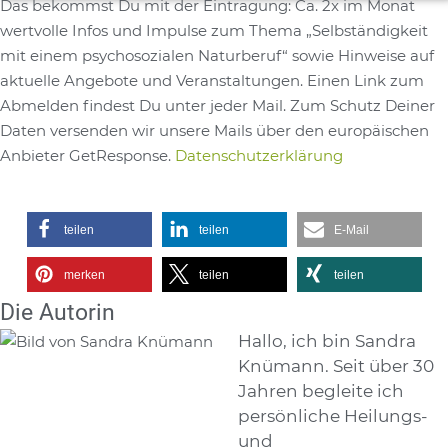
Das bekommst Du mit der Eintragung: Ca. 2x im Monat
Alternative:
wertvolle Infos und Impulse zum Thema „Selbständigkeit
mit einem psychosozialen Naturberuf“ sowie Hinweise auf
aktuelle Angebote und Veranstaltungen. Einen Link zum
Abmelden findest Du unter jeder Mail. Zum Schutz Deiner
Daten versenden wir unsere Mails über den europäischen
Anbieter GetResponse.
Datenschutzerklärung
teilen
teilen
E-Mail
merken
teilen
teilen
Die Autorin
Hallo, ich bin Sandra
Knümann. Seit über 30
Jahren begleite ich
persönliche Heilungs-
und