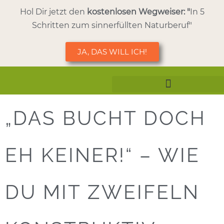
Hol Dir jetzt den
kostenlosen
Wegweiser: "
In 5
Schritten zum sinnerfüllten Naturberuf"
JA, DAS WILL ICH!
Aus- & Weiterbildung
„DAS BUCHT DOCH
EH KEINER!“ – WIE
DU MIT ZWEIFELN