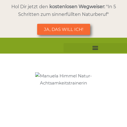
Hol Dir jetzt den
kostenlosen Wegweiser:
"In 5
Schritten zum sinnerfüllten Naturberuf"
JA, DAS WILL ICH!
Aus- & Weiterbildung