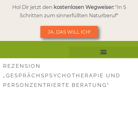
Hol Dir jetzt den
kostenlosen Wegweiser:
"In 5
Schritten zum sinnerfüllten Naturberuf"
JA, DAS WILL ICH!
REZENSION
Aus- & Weiterbildung
„GESPRÄCHSPSYCHOTHERAPIE UND
PERSONZENTRIERTE BERATUNG“